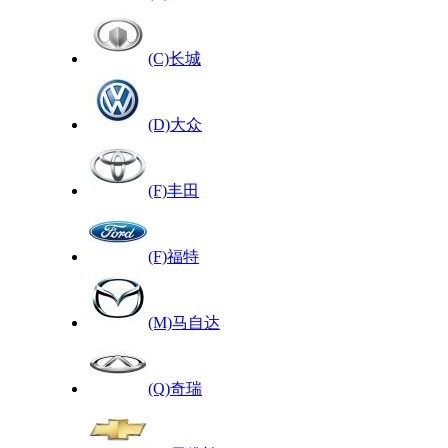
(C)长城
(D)大众
(F)丰田
(F)福特
(M)马自达
(Q)奇瑞