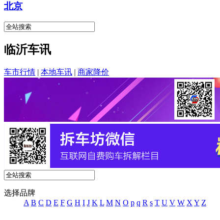
北京
临沂车讯
车市行情
|
本地车讯
|
商家降价
选择品牌
A
B
C
D
E
F
G
H
I
J
K
L
M
N
O
p
q
R
s
T
U
V
W
X
Y
Z